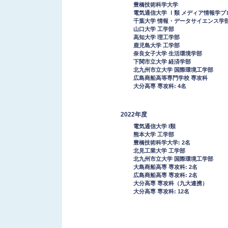
豊橋技術科学大学
電気通信大学 Ⅰ類 メディア情報学プ
千葉大学 情報・データサイエンス学
山口大学 工学部
高知大学 理工学部
鹿児島大学 工学部
奈良女子大学 生活環境学部
下関市立大学 経済学部
北九州市立大学 国際環境工学部
広島商船高等専門学校 専攻科
大分高専 専攻科: 4名
2022年度
電気通信大学 I類
熊本大学 工学部
豊橋技術科学大学: 2名
北見工業大学 工学部
北九州市立大学 国際環境工学部
大島商船高専 専攻科: 2名
広島商船高専 専攻科: 2名
大分高専 専攻科（九大連携）
大分高専 専攻科: 12名