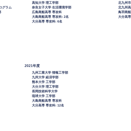
高知大学 理工学部
北九州市
ログラム
奈良女子大学 生活環境学部
北九州高
部
広島商船高専 専攻科
鳥羽商船
大島商船高専 専攻科: 2名
大分高専 
大分高専 専攻科: 6名
2021年度
九州工業大学 情報工学部
九州大学 経済学部
熊本大学 工学部
大分大学 理工学部
長岡技術科学大学
琉球大学 工学部
大島商船高専 専攻科
大分高専 専攻科: 12名