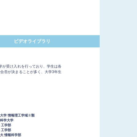
ビデオライブラリ
学が受け入れを行っており、学生は各
合否が決まることが多く、大学3年生
大学 情報理工学域Ⅱ類
科学大学
 工学部
 工学部
大 情報科学部