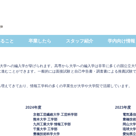
べること
卒業したら
スタッフ紹介
学内向け情報
、大学への編入学が挙げられます。高専から大学への編入学は非常に多くの国公立大
に進むことができます。一般的には面接試験と自己申告書・調査書による推薦試験で
も増えてきており、情報工学科の多くの卒業生が大学や大学院で活躍しています。
2024年度
2023年度
京都工芸繊維大学 工芸科学部
電気通信
熊本大学 工学部
豊橋技術
九州工業大学 情報工学部
岡山大学
千葉大学 工学部
琉球大学
豊橋技術科学大学
愛知県立