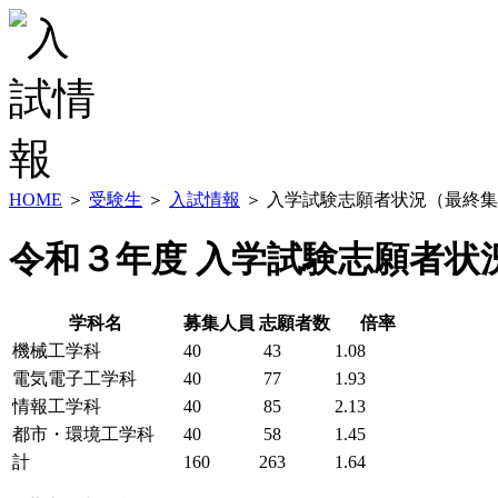
HOME
＞
受験生
＞
入試情報
＞ 入学試験志願者状況（最終
令和３年度 入学試験志願者状
学科名
募集人員
志願者数
倍率
機械工学科
40
43
1.08
電気電子工学科
40
77
1.93
情報工学科
40
85
2.13
都市・環境工学科
40
58
1.45
計
160
263
1.64